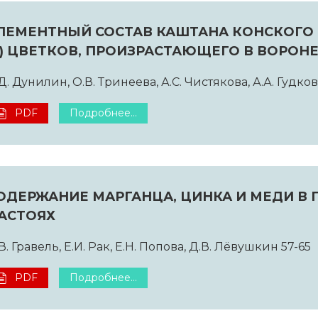
ЛЕМЕНТНЫЙ СОСТАВ КАШТАНА КОНСКОГО (
.) ЦВЕТКОВ, ПРОИЗРАСТАЮЩЕГО В ВОРО
Д. Дунилин, О.В. Тринеева, А.С. Чистякова, А.А. Гудков
PDF
Подробнее...
ОДЕРЖАНИЕ МАРГАНЦА, ЦИНКА И МЕДИ В Г
АСТОЯХ
В. Гравель, Е.И. Рак, Е.Н. Попова, Д.В. Лёвушкин 57-65
PDF
Подробнее...