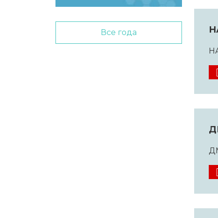
Н
Все года
Н
Д
Д