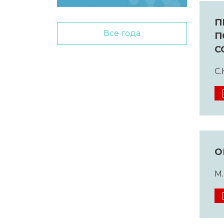
П
Все года
П
С
С.
О
М.