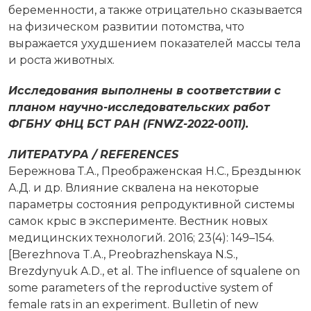
беременности, а также отрицательно сказывается
на физическом развитии потомства, что
выражается ухудшением показателей массы тела
и роста животных.
Исследования выполнены в соответствии с
планом научно-исследовательских работ
ФГБНУ ФНЦ БСТ РАН (FNWZ-2022-0011).
ЛИТЕРАТУРА / REFERENCES
Бережнова Т.А., Преображенская Н.С., Брездынюк
А.Д. и др. Влияние сквалена на некоторые
параметры состояния репродуктивной системы
самок крыс в эксперименте. Вестник новых
медицинских технологий. 2016; 23(4): 149–154.
[Berezhnova T.A., Preobrazhenskaya N.S.,
Brezdynyuk A.D., et al. The influence of squalene on
some parameters of the reproductive system of
female rats in an experiment. Bulletin of new