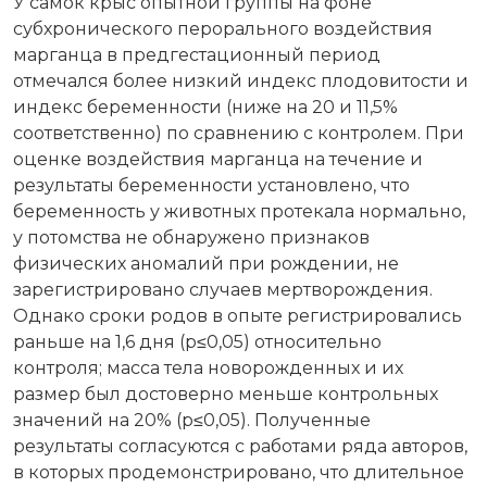
У самок крыс опытной группы на фоне
субхронического перорального воздействия
марганца в предгестационный период
отмечался более низкий индекс плодовитости и
индекс беременности (ниже на 20 и 11,5%
соответственно) по сравнению с контролем. При
оценке воздействия марганца на течение и
результаты беременности установлено, что
беременность у животных протекала нормально,
у потомства не обнаружено признаков
физических аномалий при рождении, не
зарегистрировано случаев мертворождения.
Однако сроки родов в опыте регистрировались
раньше на 1,6 дня (р≤0,05) относительно
контроля; масса тела новорожденных и их
размер был достоверно меньше контрольных
значений на 20% (р≤0,05). Полученные
результаты согласуются с работами ряда авторов,
в которых продемонстрировано, что длительное