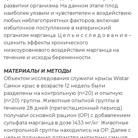
развитии организма. На данном этапе плод
наиболее уязвим и чувствителен к воздействию
любых неблагоприятных факторов, включая
избыточное поступление в материнский
организм марганца. Ц е л ь и с с л е д о в а н и я –
оценить эффекты хронического
низкоуровневого воздействия марганца на
течение и исходы беременности.
МАТЕРИАЛЫ И МЕТОДЫ
Объектом исследования служили крысы Wistar.
Самки крыс в возрасте 12 недель были
разделены на контрольную (n=20) и опытную
(n=20) группы. Животные опытной группы в
течение 28 дней (прегестационный период)
получали основной рацион (ОР) с добавлением
сульфата марганца в дозе 1433 мг/кг. Животные
контрольной группы находились на ОР. Далее с
целью получения потомства интактных самцов