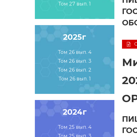
ПИ
Том 27 вып. 1
ГО
ОБ
2025г
Том 26 вып. 4
Ми
Том 26 вып. 3
Том 26 вып. 2
20
Том 26 вып. 1
О
2024г
ПИ
Том 25 вып. 4
ГО
Том 25 вып. 3