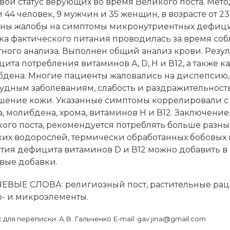
ой статус верующих во время Великого поста. Мет
 44 человек, 9 мужчин и 35 женщин, в возрасте от 23
ны жалобы на симптомы микронутриентных дефици
а фактического питания проводилась за время соб
тного анализа. Выполнен общий анализ крови. Резул
ита потребления витаминов А, D, Н и В12, а также ка
дена. Многие пациенты жаловались на диспепсию
удным заболеваниям, слабость и раздражительность
ение кожи. Указанные симптомы коррелировали с
, молибдена, хрома, витаминов Н и В12. Заключен
ого поста, рекомендуется потреблять больше разных
их водорослей, термически обработанных бобовых
тия дефицита витаминов D и В12 можно добавить 
вые добавки.
ВЫЕ СЛОВА: религиозный пост, растительные рац
- и микроэлементы.
с для переписки: А.В. Гальченко Е-mail: gav.jina@gmail.com