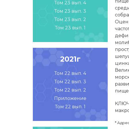
пищев
Том 23 вып. 4
среди
Том 23 вып. 3
собра
Том 23 вып. 2
Оценк
Том 23 вып. 1
часто
дефиц
молиб
прост
шелуш
2021г
цинка
Велик
Том 22 вып. 4
морск
Том 22 вып. 3
разви
Том 22 вып. 2
пище
Приложение
КЛЮЧЕ
Том 22 вып. 1
макро
* Адре