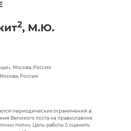
Е
2
джит
, М.Ю.
щи», Москва, Россия
Москва, Россия
ются периодических ограничений в
ия Великого поста на православное
очно полно. Цель работы  оценить