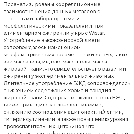
Проанализированы корреляционные
взаимоотношения данных металлов с
основными лабораторными и
морфологическими показателями при
алиментарном ожирении у крыс Wistar.
Употребление высокожировой диеты
сопровождалось изменением
морфометрических параметров животных, таких
как масса тела, индекс массы тела, масса
жировой ткани, что свидетельствует о развитии
ожирения у экспериментальных животных.
Длительное употребление ВЖД сопровождалось
снижением содержания хрома и ванадия в
жировой ткани. Содержание животных на ВЖД
также приводило к гиперлептинемии,
снижению соотношения адипонектин/лептин,
гиперинсулинемии, а также повышению уровня
провоспалительных цитокинов, что
свидетельствует о формировании эндокринной