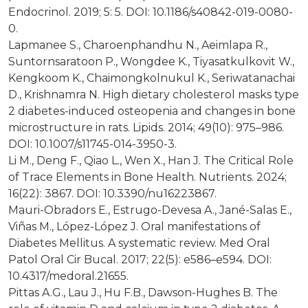
Endocrinol. 2019; 5: 5. DOI: 10.1186/s40842-019-0080-
0.
Lapmanee S., Charoenphandhu N., Aeimlapa R.,
Suntornsaratoon P., Wongdee K., Tiyasatkulkovit W.,
Kengkoom K., Chaimongkolnukul K., Seriwatanachai
D., Krishnamra N. High dietary cholesterol masks type
2 diabetes-induced osteopenia and changes in bone
microstructure in rats. Lipids. 2014; 49(10): 975–986.
DOI: 10.1007/s11745-014-3950-3.
Li M., Deng F., Qiao L., Wen X., Han J. The Critical Role
of Trace Elements in Bone Health. Nutrients. 2024;
16(22): 3867. DOI: 10.3390/nu16223867.
Mauri-Obradors E., Estrugo-Devesa A., Jané-Salas E.,
Viñas M., López-López J. Oral manifestations of
Diabetes Mellitus. A systematic review. Med Oral
Patol Oral Cir Bucal. 2017; 22(5): e586–e594. DOI:
10.4317/medoral.21655.
Pittas A.G., Lau J., Hu F.B., Dawson-Hughes B. The