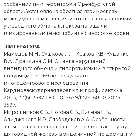
особенностями территории Оренбургской
области. Установлена обратная взаимосвязь
между уровнем кальция и цинка с показателями
углеводного обмена (глюкоза натощак и
гликированный гемоглобин) в сыворотке крови.
ЛИТЕРАТУРА
Мамедов М.Н., Сушкова Л.Т., Исаков Р.В., Куценко
В.А., Драпкина О.М. Оценка нарушений
липидного обмена и гипергликемии в открытой
популяции 30–69 лет: результаты
многоцентрового исследования.
Кардиоваскулярная терапия и профилактика.
2023; 22(6): 3597. DOI: 10.15829/1728-8800-2023-
3597.
Мирошников С.В., Нотова С.В., Кияева Е.В.,
Алиджанова И.Э., Слободсков А.А. Особенности
элементного состава волос и различных структур
щитовидной железы в эндемичной по дефициту