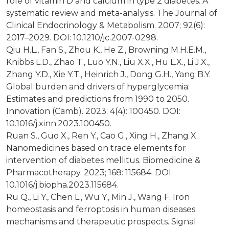
role of vitamin D and calcium in type 2 diabetes. A
systematic review and meta-analysis. The Journal of
Clinical Endocrinology & Metabolism. 2007; 92(6):
2017–2029. DOI: 10.1210/jc.2007-0298.
Qiu H.L., Fan S., Zhou K., He Z., Browning M.H.E.M.,
Knibbs L.D., Zhao T., Luo Y.N., Liu X.X., Hu L.X., Li J.X.,
Zhang Y.D., Xie Y.T., Heinrich J., Dong G.H., Yang B.Y.
Global burden and drivers of hyperglycemia:
Estimates and predictions from 1990 to 2050.
Innovation (Camb). 2023; 4(4): 100450. DOI:
10.1016/j.xinn.2023.100450.
Ruan S., Guo X., Ren Y., Cao G., Xing H., Zhang X.
Nanomedicines based on trace elements for
intervention of diabetes mellitus. Biomedicine &
Pharmacotherapy. 2023; 168: 115684. DOI:
10.1016/j.biopha.2023.115684.
Ru Q., Li Y., Chen L., Wu Y., Min J., Wang F. Iron
homeostasis and ferroptosis in human diseases:
mechanisms and therapeutic prospects. Signal