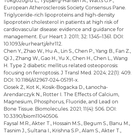
Tokgözoglu L., Tybjærg-Hansen A., Watts G.F.,
European Atherosclerosis Society Consensus Pane.
Triglyceride-rich lipoproteins and high-density
lipoprotein cholesterol in patients at high risk of
cardiovascular disease: evidence and guidance for
management. Eur Heart J. 2011; 32: 1345–1361. DOI:
10.1093/eurheartj/ehr112.
Chen Y., Zhao W., Hu A., Lin S., Chen P., Yang B., Fan Z.,
Qi J., Zhang W., Gao H., Yu X., Chen H., Chen L., Wang
H. Type 2 diabetic mellitus related osteoporosis:
focusing on ferroptosis. J Transl Med. 2024; 22(1): 409.
DOI: 10.1186/s12967-024-05191-x.
Ciosek Ż., Kot K., Kosik-Bogacka D., Łanocha-
Arendarczyk N., Rotter I. The Effects of Calcium,
Magnesium, Phosphorus, Fluoride, and Lead on
Bone Tissue. Biomolecules. 2021; 11(4): 506. DOI:
10.3390/biom11040506.
Faysal M.R., Akter T., Hossain M.S., Begum S., Banu M.,
Tasnim J., Sultana I., Krishna S.P., Alam S., Akter T.,