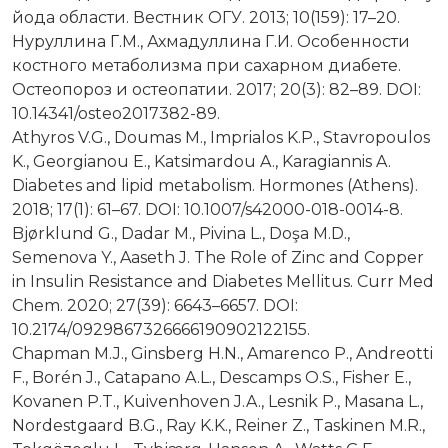
йода области. Вестник ОГУ. 2013; 10(159): 17–20.
Нуруллина Г.М., Ахмадуллина Г.И. Особенности
костного метаболизма при сахарном диабете.
Остеопороз и остеопатии. 2017; 20(3): 82–89. DOI:
10.14341/osteo2017382-89.
Athyros V.G., Doumas M., Imprialos K.P., Stavropoulos
K., Georgianou E., Katsimardou A., Karagiannis A.
Diabetes and lipid metabolism. Hormones (Athens).
2018; 17(1): 61–67. DOI: 10.1007/s42000-018-0014-8.
Bjørklund G., Dadar M., Pivina L., Doşa M.D.,
Semenova Y., Aaseth J. The Role of Zinc and Copper
in Insulin Resistance and Diabetes Mellitus. Curr Med
Chem. 2020; 27(39): 6643–6657. DOI:
10.2174/0929867326666190902122155.
Chapman M.J., Ginsberg H.N., Amarenco P., Andreotti
F., Borén J., Catapano A.L., Descamps O.S., Fisher E.,
Kovanen P.T., Kuivenhoven J.A., Lesnik P., Masana L.,
Nordestgaard B.G., Ray K.K., Reiner Z., Taskinen M.R.,