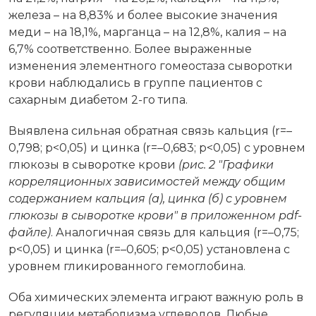
железа – на 8,83% и более высокие значения
меди – на 18,1%, марганца – на 12,8%, калия – на
6,7% соответственно. Более выраженные
изменения элементного гомеостаза сыворотки
крови наблюдались в группе пациентов с
сахарным диабетом 2-го типа.
Выявлена сильная обратная связь кальция (r=–
0,798; p<0,05) и цинка (r=–0,683; p<0,05) с уровнем
глюкозы в сыворотке крови
(рис. 2 "Графики
корреляционных зависимостей между общим
содержанием кальция (а), цинка (б) с уровнем
глюкозы в сыворотке крови"
в приложенном pdf-
файле
)
. Аналогичная связь для кальция (r=–0,75;
p<0,05) и цинка (r=–0,605; p<0,05) установлена с
уровнем гликированного гемоглобина.
Оба химических элемента играют важную роль в
регуляции метаболизма углеводов. Любые