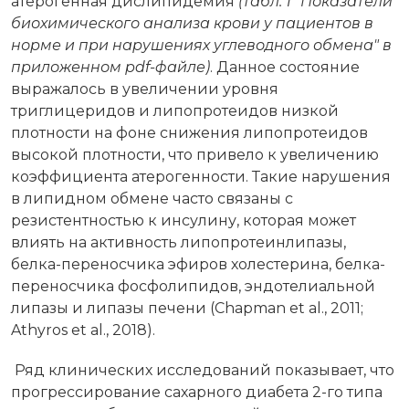
атерогенная дислипидемия
(табл. 1 "Показатели
биохимического анализа крови у пациентов в
норме и при нарушениях углеводного обмена"
в
приложенном pdf-файле
)
. Данное состояние
выражалось в увеличении уровня
триглицеридов и липопротеидов низкой
плотности на фоне снижения липопротеидов
высокой плотности, что привело к увеличению
коэффициента атерогенности. Такие нарушения
в липидном обмене часто связаны с
резистентностью к инсулину, которая может
влиять на активность липопротеинлипазы,
белка-переносчика эфиров холестерина, белка-
переносчика фосфолипидов, эндотелиальной
липазы и липазы печени (Chapman et al., 2011;
Athyros et al., 2018).
Ряд клинических исследований показывает, что
прогрессирование сахарного диабета 2-го типа