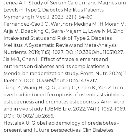
Jenea A.T. Study of Serum Calcium and Magnesium
Levels in Type 2 Diabetes Mellitus Patients.
Mymensingh Med J. 2023; 32(1): 54–60.
Fernández-Cao J.C., Warthon-Medina M., H Moran V.,
Arija V., Doepking C., Serra-Majem L., Lowe N.M. Zinc
Intake and Status and Risk of Type 2 Diabetes
Mellitus: A Systematic Review and Meta-Analysis.
Nutrients. 2019; 11(5): 1027. DOI: 10.3390/nu11051027.
Jia M-J., Chen L. Effect of trace elements and
nutrients on diabetes and its complications: a
Mendelian randomization study. Front. Nutr. 2024; 11:
1439217. DOI: 10.3389/fnut.2024.1439217.
Jiang Z., Wang H., Qi G., Jiang C., Chen K., Yan Z. Iron
overload-induced ferroptosis of osteoblasts inhibits
osteogenesis and promotes osteoporosis: An in vitro
and in vivo study. IUBMB Life. 2022; 74(11): 1052–1069.
DOI: 10.1002/iub.2656.
Hostalek U. Global epidemiology of prediabetes –
present and future perspectives. Clin Diabetes