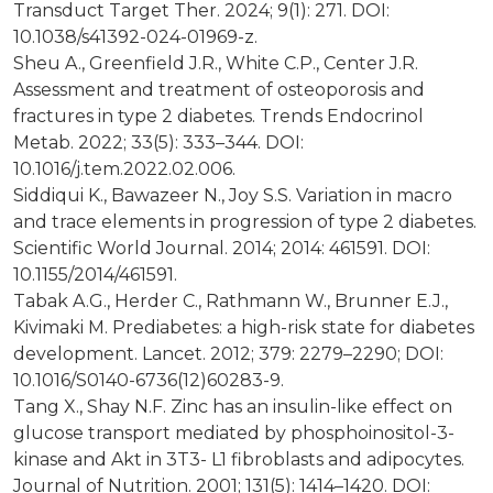
Transduct Target Ther. 2024; 9(1): 271. DOI:
10.1038/s41392-024-01969-z.
Sheu A., Greenfield J.R., White C.P., Center J.R.
Assessment and treatment of osteoporosis and
fractures in type 2 diabetes. Trends Endocrinol
Metab. 2022; 33(5): 333–344. DOI:
10.1016/j.tem.2022.02.006.
Siddiqui K., Bawazeer N., Joy S.S. Variation in macro
and trace elements in progression of type 2 diabetes.
Scientific World Journal. 2014; 2014: 461591. DOI:
10.1155/2014/461591.
Tabak A.G., Herder C., Rathmann W., Brunner E.J.,
Kivimaki M. Prediabetes: a high-risk state for diabetes
development. Lancet. 2012; 379: 2279–2290; DOI:
10.1016/S0140-6736(12)60283-9.
Tang X., Shay N.F. Zinc has an insulin-like effect on
glucose transport mediated by phosphoinositol-3-
kinase and Akt in 3T3- L1 fibroblasts and adipocytes.
Journal of Nutrition. 2001; 131(5): 1414–1420. DOI: